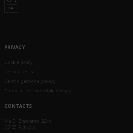
CATI | KRYPTOS SCD Studio, via Bramante 22N,
MAG
Perugia
PRIVACY
Cookie policy
Privacy Policy
Centro gestione privacy
Contatta il responsabile privacy
CONTACTS
Via D. Bramante, 22/N
06123 Perugia