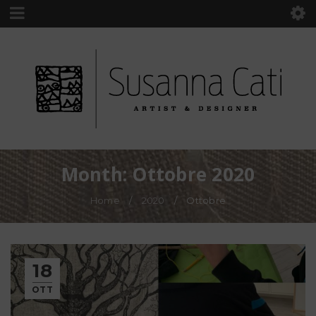
Month: Ottobre 2020
Home
/
2020
/
Ottobre
18
OTT