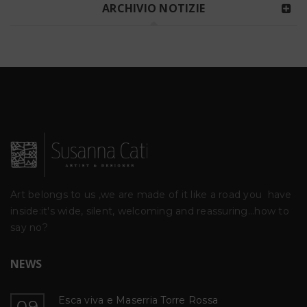
ARCHIVIO NOTIZIE
Art belongs to us ,we are made of it like a road you
have
inside:it's wide, silent, welcoming and reassuring...how to
say no?
NEWS
Kriptos
09