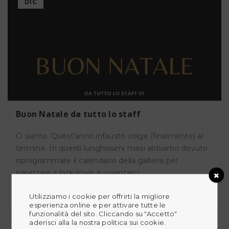
DIC
Buon Natale da tutto lo staff
Ci siamo. Quest'anno infausto volge (finalmente) al
termine. In questi lunghissimi mesi abbiamo dovuto
riprogrammare il calendario della galleria per
rispettare il lockdown e inventarci
Utilizziamo i cookie per offrirti la migliore
esperienza online e per attivare tutte le
funzionalità del sito. Cliccando su "Accetto"
aderisci alla la nostra politica sui cookie.