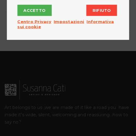
ULTIME NOTIZIE
ACCETTO
RIFIUTO
Centro Privacy
Impostazioni
Informativa
ARCHIVIO NOTIZIE
sui cookie
Art belongs to us ,we are made of it like a road you
have
inside:it's wide, silent, welcoming and reassuring...how to
say no?