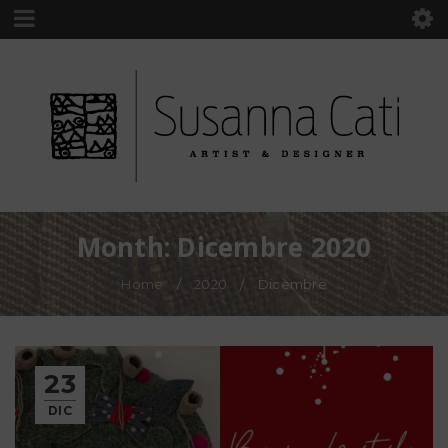
Month: Dicembre 2020
Home
/
2020
/
Dicembre
23
DIC