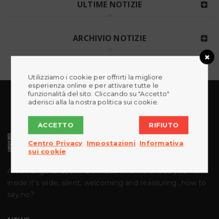
ULTIME NOTIZIE
ARCHIVIO NOTIZIE
Utilizziamo i cookie per offrirti la migliore
esperienza online e per attivare tutte le
funzionalità del sito. Cliccando su "Accetto"
aderisci alla la nostra politica sui cookie.
ACCETTO
RIFIUTO
Centro Privacy
Impostazioni
Informativa
sui cookie
Art belongs to us ,we are made of it like a road you
have
inside:it's wide, silent, welcoming and reassuring...how to
say no?