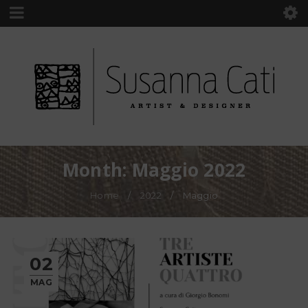
Month: Maggio 2022
Home
/
2022
/
Maggio
02
MAG