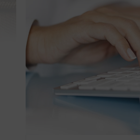
UN
le
Dal