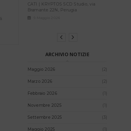
o, via
CATI | KR
IGREEN – Museo del fiume-
Bramante
Nazzano (Roma)
9 Maggi
li
14 Marzo 2026
ARCHIVIO NOTIZIE
Maggio 2026
(2)
Marzo 2026
(2)
Febbraio 2026
(1)
Novembre 2025
(1)
Settembre 2025
(3)
Maggio 2025
(1)