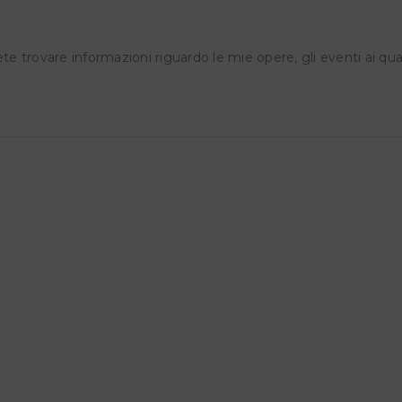
CATI | KRYPTOS SCD Studi
REEN – Museo del fiume-
Bramante 22N, Perugia
zzano (Roma)
9 Maggio 2026
e trovare informazioni riguardo le mie opere, gli eventi ai qua
14 Marzo 2026