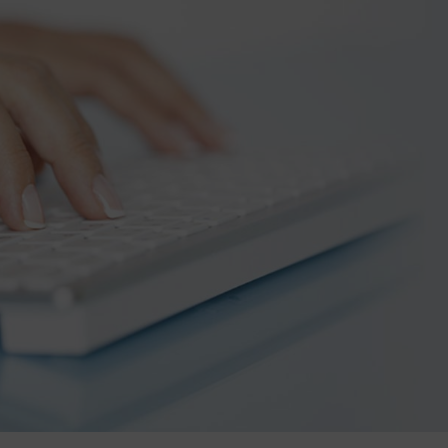
 ALTRO TEMPO -Estetica della
Esca viva e Maserria To
ntezza
9 Maggio 2026
 28 marzo al 6 aprile 2026 *Narni*
28 Marzo 2026
Kriptos