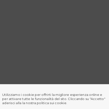
Utilizziamo i cookie per offrirti la migliore esperienza online e
per attivare tutte le funzionalità del sito. Cliccando su "Accetto"
aderisci alla la nostra politica sui cookie.