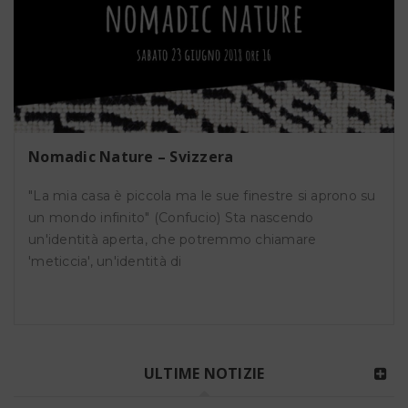
Nomadic Nature – Svizzera
"La mia casa è piccola ma le sue finestre si aprono su
un mondo infinito" (Confucio) Sta nascendo
un'identità aperta, che potremmo chiamare
'meticcia', un'identità di
ULTIME NOTIZIE