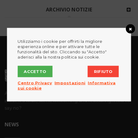
ARCHIVIO NOTIZIE
Utilizziamo i cookie per offrirti la migliore
esperienza online e per attivare tutte le
funzionalità del sito. Cliccando su "Accetto"
aderisci alla la nostra politica sui cookie.
ACCETTO
RIFIUTO
Centro Privacy
Impostazioni
Informativa
sui cookie
Art belongs to us ,we are made of it like a road you
have
inside:it's wide, silent, welcoming and reassuring...how to
say no?
NEWS