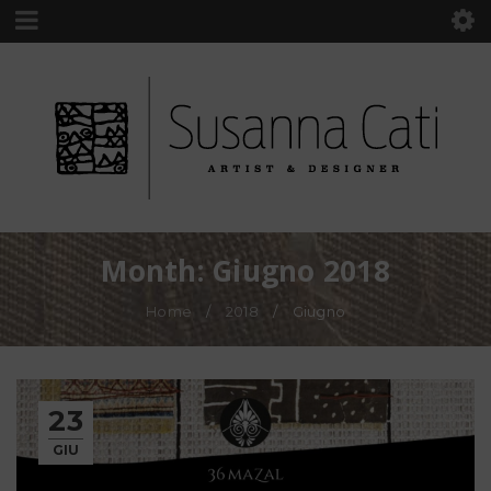
Month: Giugno 2018
Home
/
2018
/
Giugno
23
GIU