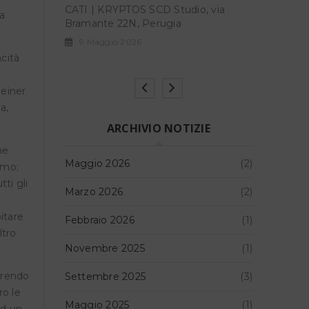
o, via
CATI | KR
ta
IGREEN – Museo del fiume-
Bramante
Nazzano (Roma)
9 Maggi
14 Marzo 2026
acità
Reiner
a,
ARCHIVIO NOTIZIE
he
Maggio 2026
(2)
amo;
tti gli
Marzo 2026
(2)
bitare
Febbraio 2026
(1)
ltro
Novembre 2025
(1)
ferendo
Settembre 2025
(3)
ro le
Maggio 2025
(1)
ed un