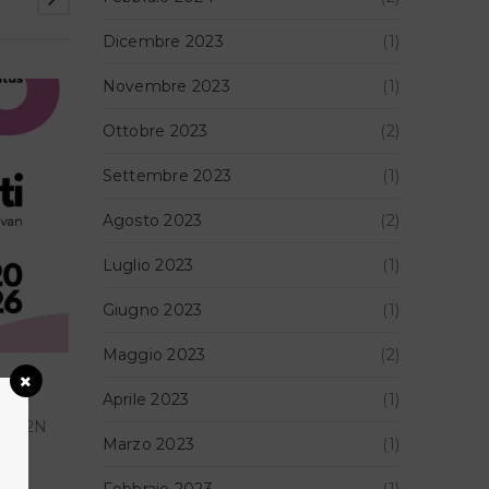
Dicembre 2023
(1)
Novembre 2023
(1)
23
Ottobre 2023
(2)
NOV
Settembre 2023
(1)
Agosto 2023
(2)
Luglio 2023
(1)
Giugno 2023
(1)
Maggio 2023
(2)
TILISMAN – The magical power of words
Aprile 2023
(1)
e 22N
ṬILISMĀN – The Magical Power of Words SCD St
Marzo 2023
(1)
– 30
Perugia, IT 22 November 2025 – 6 January 2026
Febbraio 2023
(1)