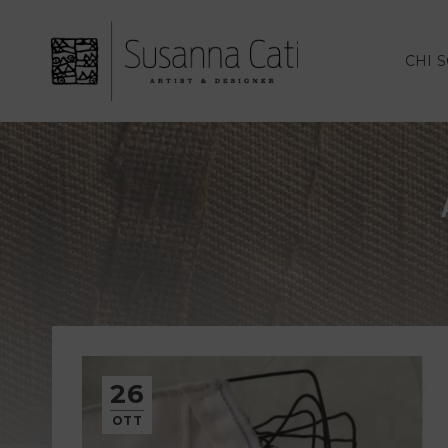
CHI 
26
OTT