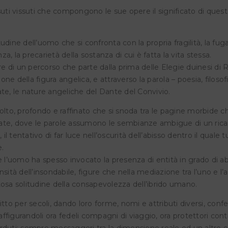
CATI | KRYPTOS SCD Studi
ssuti vissuti che compongono le sue opere il significato di ques
REEN – Museo del fiume-
Bramante 22N, Perugia
zzano (Roma)
9 Maggio 2026
14 Marzo 2026
tudine dell’uomo che si confronta con la propria fragilità, la fug
a, la precarietà della sostanza di cui è fatta la vita stessa.
tore di un percorso che parte dalla prima delle Elegie duinesi di 
ione della figura angelica, e attraverso la parola – poesia, filosofi
rate, le nature angeliche del Dante del Convivio.
 colto, profondo e raffinato che si snoda tra le pagine morbide c
affilate, dove le parole assumono le sembianze ambigue di un ric
 tentativo di far luce nell’oscurità dell’abisso dentro il quale tu
.
ibile l’uomo ha spesso invocato la presenza di entità in grado di a
ità dell’insondabile, figure che nella mediazione tra l’uno e l’a
osa solitudine della consapevolezza dell’ibrido umano.
tto per secoli, dando loro forme, nomi e attributi diversi, con
 raffigurandoli ora fedeli compagni di viaggio, ora protettori cont
perduti; sempre messaggeri tra la dimensione reale ed un altro 