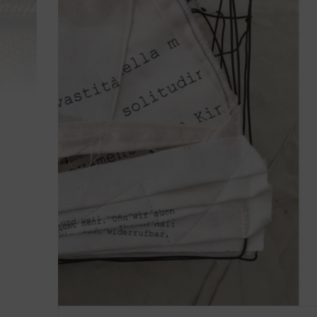
UN
le
Dal