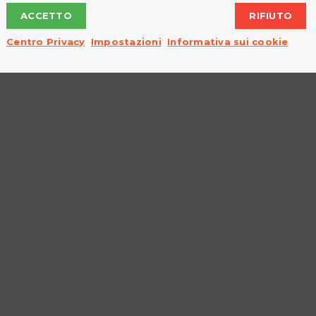
0
ACCETTO
RIFIUTO
Leggi tutto...
Centro Privacy
Impostazioni
Informativa sui cookie