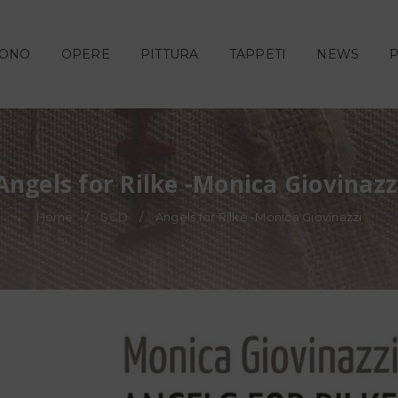
SONO
OPERE
PITTURA
TAPPETI
NEWS
Angels for Rilke -Monica Giovinazz
Home
/
SCD
/
Angels for Rilke -Monica Giovinazzi