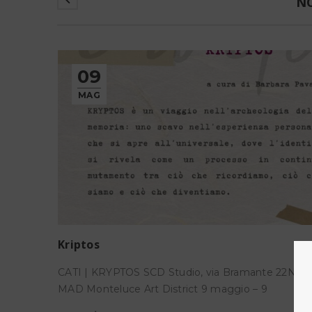
NO
09
MAG
Kriptos
CATI | KRYPTOS SCD Studio, via Bramante 22N, Pe
MAD Monteluce Art District 9 maggio – 9