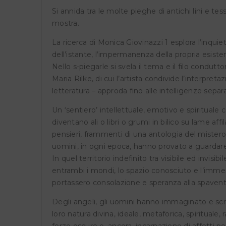
Si annida tra le molte pieghe di antichi lini e te
IG
mostra.
Na
La ricerca di Monica Giovinazzi 1 esplora l’inquie
dell’istante, l’impermanenza della propria esistenz
Nello s-piegarle si svela il tema e il filo condut
Maria Rilke, di cui l’artista condivide l’interpretaz
letteratura – approda fino alle intelligenze sepa
Un ‘sentiero’ intellettuale, emotivo e spirituale
diventano ali o libri o grumi in bilico su lame 
pensieri, frammenti di una antologia del mistero, il
uomini, in ogni epoca, hanno provato a guardare
In quel territorio indefinito tra visibile ed invis
entrambi i mondi, lo spazio conosciuto e l’immens
portassero consolazione e speranza alla spavent
Degli angeli, gli uomini hanno immaginato e scri
loro natura divina, ideale, metaforica, spirituale,
forze oscure o, ancora, incarnazione di affetti 