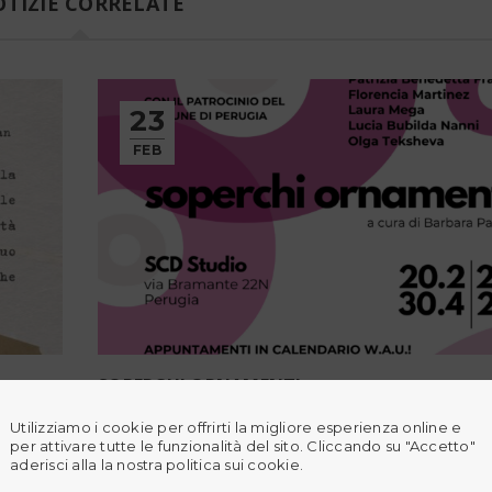
TIZIE CORRELATE
23
FEB
SOPERCHI ORNAMENTI
Utilizziamo i cookie per offrirti la migliore esperienza online e
rugia |
SOPERCHI ORNAMENTI SCD Studio via Bramant
per attivare tutte le funzionalità del sito. Cliccando su "Accetto"
MAD Monteluce Art District, Perugia 20 febbraio 
aderisci alla la nostra politica sui cookie.
aprile 2026