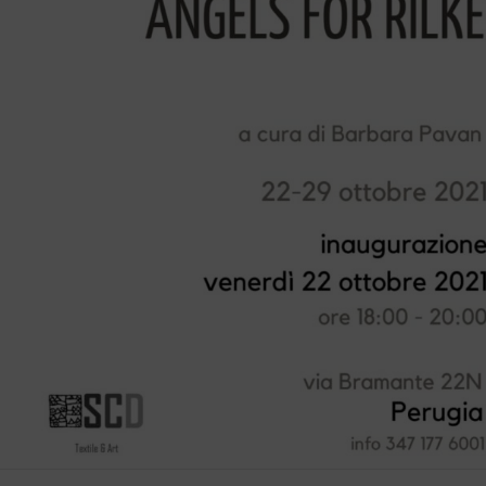
 ALTRO TEMPO -Estetica della
Esca viva e Maserria To
ntezza
9 Maggio 2026
 28 marzo al 6 aprile 2026 *Narni*
28 Marzo 2026
Kriptos