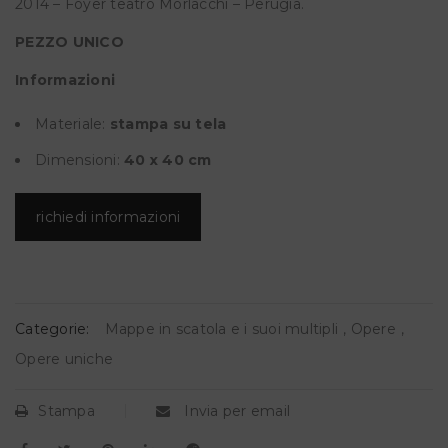
2014 – Foyer teatro Morlacchi – Perugia.
PEZZO UNICO
Informazioni
Materiale:
stampa su tela
Dimensioni:
40
x 40 cm
richiedi informazioni
Categorie:
Mappe in scatola e i suoi multipli
,
Opere
,
Opere uniche
Stampa
Invia per email