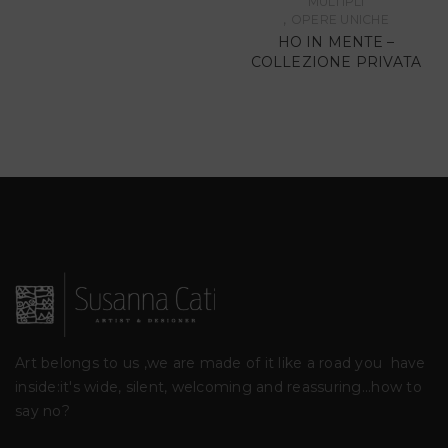
MULTIPLI
,
OPERE UNICHE
HO IN MENTE –
COLLEZIONE PRIVATA
Art belongs to us ,we are made of it like a road you
have
inside:it's wide, silent, welcoming and reassuring...how to
say no?