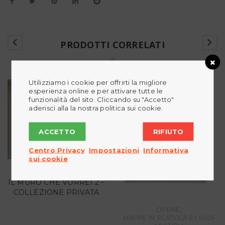
PRODOTTI CORRELATI
Utilizziamo i cookie per offrirti la migliore
esperienza online e per attivare tutte le
funzionalità del sito. Cliccando su "Accetto"
aderisci alla la nostra politica sui cookie.
ACCETTO
RIFIUTO
Centro Privacy
Impostazioni
Informativa
sui cookie
OPERE
IL MURO CHE VORREI 2 –
COLLEZIONE PRIVATA
,
OPERE
MAPPE IN SCATOLA E I SUOI