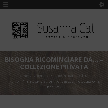
BISOGNA RICOMINCIARE DA… –
COLLEZIONE PRIVATA
Home
/
Opere
/
Mappe in scatola e i suoi
multipli
/
BISOGNA RICOMINCIARE DA… – COLLEZIONE
PRIVATA