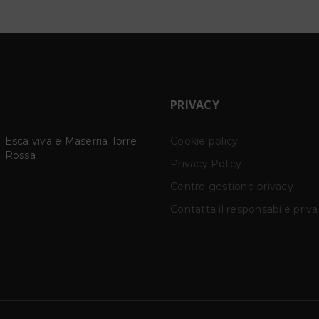
PRIVACY
Kriptos
Cookie policy
UN ALTRO TEMPO -
28
Estetica della lentezz
CATI | KRYPTOS SCD
Privacy Policy
MAR
Studio, via Bramante 22N,
Dal 28 marzo al 6 apri
Centro gestione privacy
Perugia
2026 *Narni*
Contatta il responsabile priv