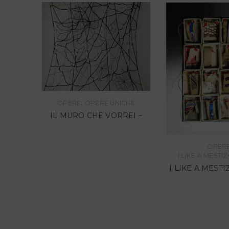
,
OPERE
OPERE UNICHE
IL MURO CHE VORREI –
CHE
OPER
I LIKE A MEST
ARS
I LIKE A MEST