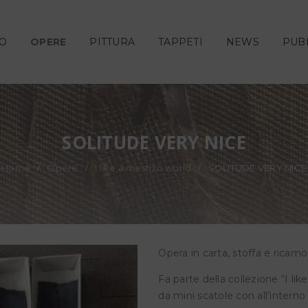
NO
OPERE
PITTURA
TAPPETI
NEWS
PUB
SOLITUDE VERY NICE
Home
/
Opere
/
I like a mestizo world
/
SOLITUDE VERY NICE
Opera in carta, stoffa e ricamo
Fa parte della collezione “I li
da mini scatole con all’intern