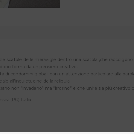
ole scatole delle meravigle dentro una scatola ,che raccolgono 
endono forma da un pensiero creativo.
rta di condomini globali con un attenzione particolare alla parol
ale all’inquietudine della reliquia.
ntrano non “invadano” ma “irrorino” e che unire sia più creativo 
isi (PG) Italia