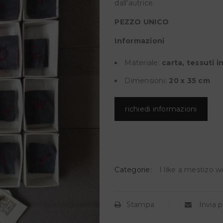
dall’autrice.
PEZZO UNICO
Informazioni
Materiale:
carta, tessuti i
Dimensioni:
20
x 35 cm
richiedi informazioni
Categorie:
I like a mestizo w
Stampa
Invia p