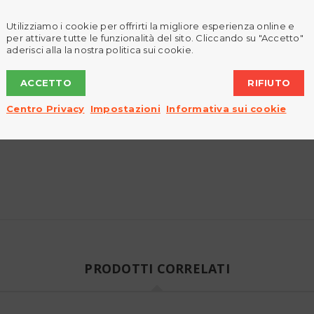
Utilizziamo i cookie per offrirti la migliore esperienza online e
per attivare tutte le funzionalità del sito. Cliccando su "Accetto"
aderisci alla la nostra politica sui cookie.
ACCETTO
RIFIUTO
Centro Privacy
Impostazioni
Informativa sui cookie
PRODOTTI CORRELATI