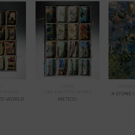
,
,
,
E
OPERE
OPERE
IZO WORLD
I LIKE A MESTIZO WORLD
A STONE 
IZO WORLD
METICCI