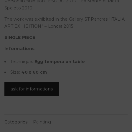
Personal exhibition– ESODO 2010 – Ex Monte di Pietà –
Spoleto 2010.
The work was exhibited in the Gallery ST Pancras “ITALIA
ART EXHIBITION” – Londra 2015
SINGLE PIECE
Informations
Technique:
Egg tempera on table
Size:
40 x 60 cm
ask for informations
Categories:
Painting