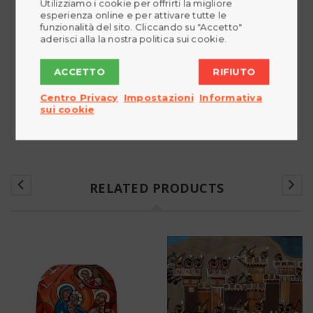
Utilizziamo i cookie per offrirti la migliore
gli viene dalla continua “Ricerca”.
esperienza online e per attivare tutte le
funzionalità del sito. Cliccando su "Accetto"
E la memoria di questo viaggio sarà anche il luogo
aderisci alla la nostra politica sui cookie.
cui fare ritorno ogni volta che la rotta imboccata
dovrà essere corretta, ogni volta che ci sarà bisogno
ACCETTO
RIFIUTO
di ridestare quel desiderio che aveva innescato il
Centro Privacy
Impostazioni
Informativa
cammino.
sui cookie
RELATED PRODUCTS