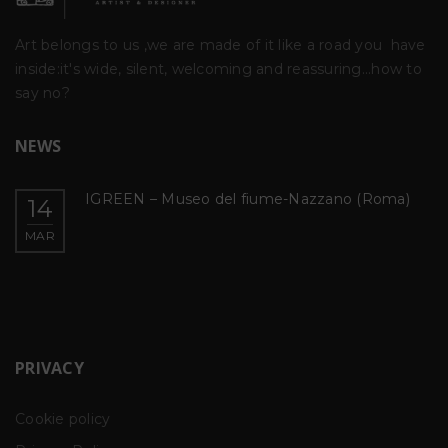
Art belongs to us ,we are made of it like a road you
have
inside:it's wide, silent, welcoming and reassuring...how to
say no?
NEWS
SOPERCHI ORNAMENTI
a)
23
SOPERCHI ORNAMENTI SCD Studio via
FEB
Bramante 22N
PRIVACY
Cookie policy