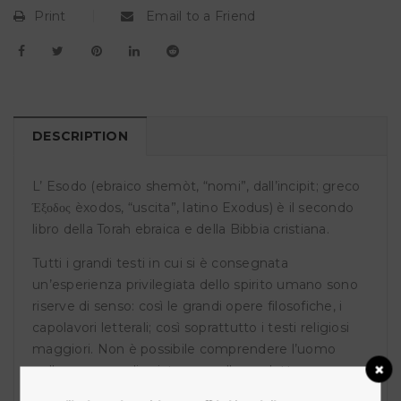
Print
Email to a Friend
DESCRIPTION
L’ Esodo (ebraico shemòt, “nomi”, dall’incipit; greco
Έξοδος èxodos, “uscita”, latino Exodus) è il secondo
libro della Torah ebraica e della Bibbia cristiana.
Tutti i grandi testi in cui si è consegnata
un’esperienza privilegiata dello spirito umano sono
riserve di senso: così le grandi opere filosofiche, i
capolavori letterali; così soprattutto i testi religiosi
maggiori. Non è possibile comprendere l’uomo
nella sua pena di esistere e nella sua lotta per
coesistere se non alla luce di una destinazione che