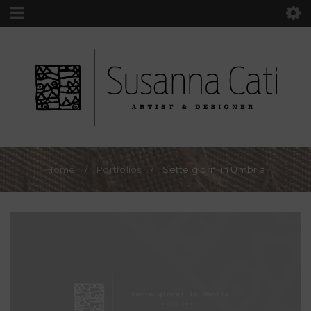
Home
/
Portfolios
/
Sette giorni in Umbria