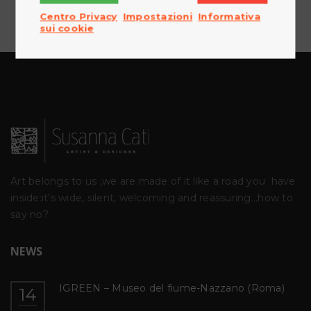
Centro Privacy
Impostazioni
Informativa
sui cookie
Art belongs to us ,we are made of it like a road you
have
inside:it's wide, silent, welcoming and reassuring...how to
say no?
NEWS
IGREEN – Museo del fiume-Nazzano (Roma)
14
o