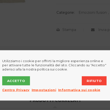
Categorie:
Emozioni fusion
Stampa
Invia p
Utilizziamo i cookie per offrirti la migliore esperienza online e
per attivare tutte le funzionalità del sito. Cliccando su "Accetto"
aderisci alla la nostra politica sui cookie.
ACCETTO
RIFIUTO
Centro Privacy
Impostazioni
Informativa sui cookie
PRODOTTI CORRELATI