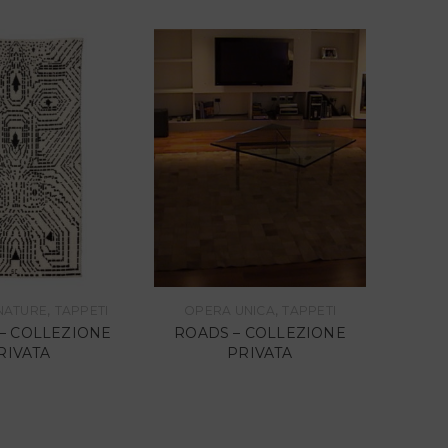
,
,
NATURE
TAPPETI
OPERA UNICA
TAPPETI
NOMA
– COLLEZIONE
ROADS – COLLEZIONE
TANGE
RIVATA
PRIVATA