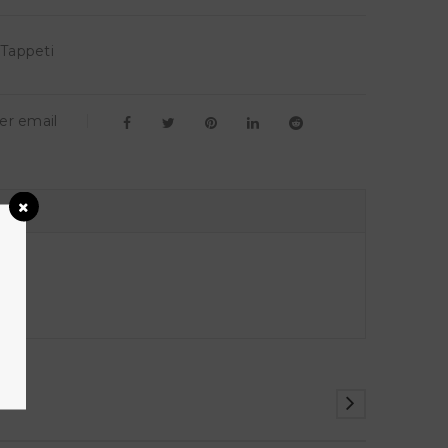
,
Tappeti
er email