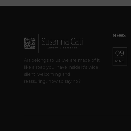
NEWS
eo del
Esca viva e Maserria Torre
09
09
o (Roma)
Rossa
Art belongs to us ,we are made of it
MAG
MAG
like a road you
have inside:it's wide,
silent, welcoming and
reassuring...how to say no?