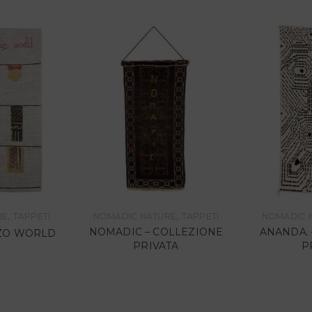
,
,
RE
TAPPETI
NOMADIC NATURE
TAPPETI
NOMADIC 
NOMADIC – COLLEZIONE
ANANDA. 
IZO WORLD
PRIVATA
P