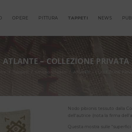
O
OPERE
PITTURA
TAPPETI
NEWS
PUB
ATLANTE – COLLEZIONE PRIVATA
me
/
Tappeti
/
Emozioni fusion
/
ATLANTE – COLLEZIONE PRIV
Nodo pibionis tessuto dalla C
dell’autrice (nota la firma dell’
Questa mostra sulle “superfici