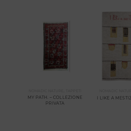
,
PPETI
NOMADIC NATURE
TAPPETI
NOMADIC NATU
EZIONE
MY PATH. – COLLEZIONE
I LIKE A MEST
PRIVATA