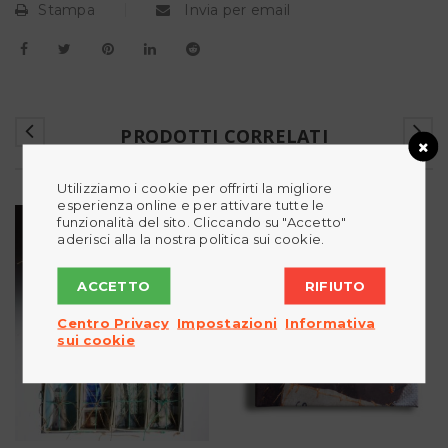
Stampa
Invia per email
PRODOTTI CORRELATI
Utilizziamo i cookie per offrirti la migliore
esperienza online e per attivare tutte le
funzionalità del sito. Cliccando su "Accetto"
aderisci alla la nostra politica sui cookie.
ACCETTO
RIFIUTO
Centro Privacy
Impostazioni
Informativa
sui cookie