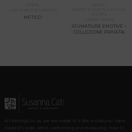
,
,
OPERE
OPERE
MAPPE IN SCATOLA E I SUOI
I LIKE A MESTIZO WORLD
MULTIPLI
METICCI
,
OPERE UNICHE
SFUMATIURE EMOTIVE –
COLLEZIONE PRIVATA)
Art belongs to us ,we are made of it like a road you
have
inside:it's wide, silent, welcoming and reassuring...how to