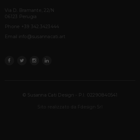
Via D. Bramante, 22/N
06123 Perugia
Phone
+39 342.3423444
Email info@susannacati.art
© Susanna Cati Design - P.I. 02290840541
Sito realizzato da Fdesign Srl