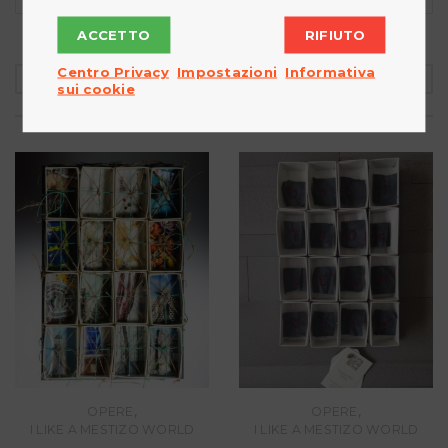
ACCETTO
RIFIUTO
Centro Privacy
Impostazioni
Informativa
PRODOTTI CORRELATI
sui cookie
,
,
OPERE
OPERE
I LIKE A MESTIZO WORLD
I LIKE A MESTIZO WORLD