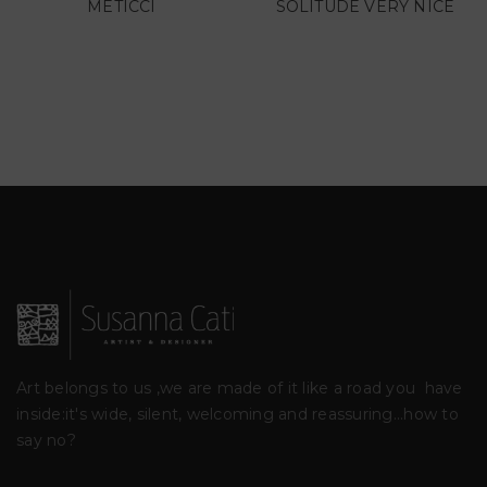
METICCI
SOLITUDE VERY NICE
Art belongs to us ,we are made of it like a road you
have
inside:it's wide, silent, welcoming and reassuring...how to
say no?