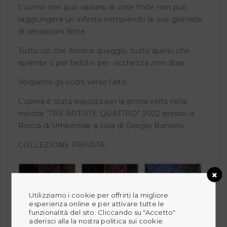
L’uomo non può saziarsi di cose finite non può
raggiungere un infinito riempiendo le sue giornate
di sensazioni finite.
Tutto ciò che fiorisce quaggiù ,tutto quello che
splende o per beltà o per ricchezza ,non dura.
Volgiamo gli occhi verso l’alto.
L’opera è stata esposta per la prima volta nella
mostra “TRE ARTISTE QUATTRO” 2022 presso la
Rocca di Umbertide a cura di Giorgio Bonomi.
COLLEZIONE PRIVATA.
Utilizziamo i cookie per offrirti la migliore
esperienza online e per attivare tutte le
funzionalità del sito. Cliccando su "Accetto"
aderisci alla la nostra politica sui cookie.