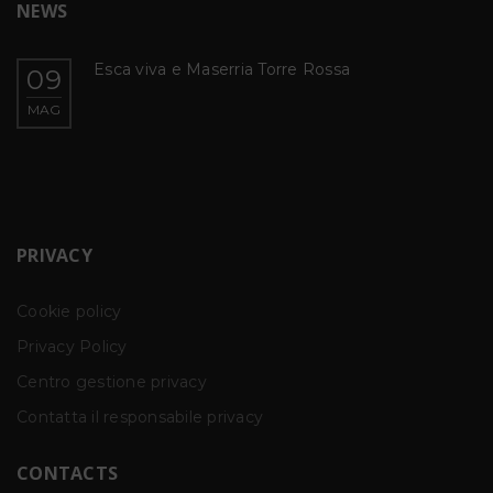
NEWS
Kriptos
09
CATI | KRYPTOS SCD Studio, via Bramante 22N,
MAG
Perugia
PRIVACY
Cookie policy
Privacy Policy
Centro gestione privacy
Contatta il responsabile privacy
CONTACTS